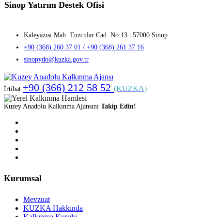
Sinop Yatırım Destek Ofisi
Kaleyazısı Mah. Tuzcular Cad. No:13 | 57000 Sinop
+90 (368) 260 37 01 / +90 (368) 261 37 16
sinopydo@kuzka.gov.tr
+90 (366) 212 58 52
(KUZKA)
İrtibat
Kuzey Anadolu Kalkınma Ajansını
Takip Edin!
Kurumsal
Mevzuat
KUZKA Hakkında
Kalkınma Kurulu