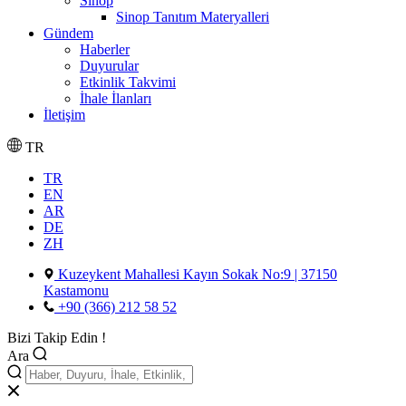
Sinop
Sinop Tanıtım Materyalleri
Gündem
Haberler
Duyurular
Etkinlik Takvimi
İhale İlanları
İletişim
TR
TR
EN
AR
DE
ZH
Kuzeykent Mahallesi Kayın Sokak No:9 | 37150
Kastamonu
+90 (366) 212 58 52
Bizi Takip Edin !
Ara