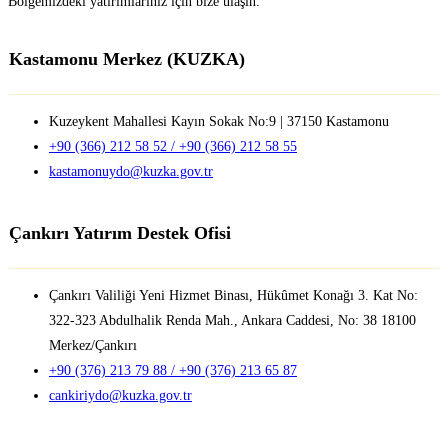
Bölgemizdeki yatırımlarınız için bize ulaşın.
Kastamonu Merkez (KUZKA)
Kuzeykent Mahallesi Kayın Sokak No:9 | 37150 Kastamonu
+90 (366) 212 58 52 / +90 (366) 212 58 55
kastamonuydo@kuzka.gov.tr
Çankırı Yatırım Destek Ofisi
Çankırı Valiliği Yeni Hizmet Binası, Hükûmet Konağı 3. Kat No:
322-323 Abdulhalik Renda Mah., Ankara Caddesi, No: 38 18100
Merkez/Çankırı
+90 (376) 213 79 88 / +90 (376) 213 65 87
cankiriydo@kuzka.gov.tr