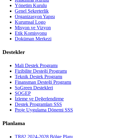
Yönetim Kurulu
Genel Sekreterlik
Organizasyon Yapısı
Kurumsal Logo
Misyon ve Vizyon
Etik Komisyonu
Doküman Merkezi
Destekler
Mali Destek Programı
Fizibilite Desteği Programı
Teknik Destek Programı
Finansman Desteği Programı
SoGreen Destekleri
SOGEP
İzleme ve Değerlendirme
Destek Programları SSS
Proje Uygulama Dönemi SSS
Planlama
TR82 2024-2028 Bölge Planı