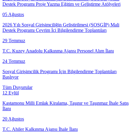
Destek Programı Proje Yazma Eğitim ve Geliştirme Atölyeleri
05
Ağustos
2026 Yılı Sosyal Girişimciliğin Geliştirilmesi (SOSGİP) Mali
Destek Programı Çevrim İçi Bilgilendirme Toplantıları
29
Temmuz
T.C. Kuzey Anadolu Kalkınma Ajansı Personel Alım İlanı
24
Temmuz
Sosyal Girişimcilik Programı İçin Bilgilendirme Toplantıları
Başlıyor
Tüm Duyurular
12
Eylül
Kastamonu Milli Emlak Kiralama, Taşınır ve Taşınmaz İhale Satış
İlanı
20
Ağustos
T.C. Ahiler Kalkınma Ajansı İhale İlanı