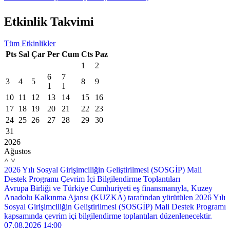
Etkinlik
Takvimi
Tüm Etkinlikler
Pts
Sal
Çar
Per
Cum
Cts
Paz
1
2
6
7
3
4
5
8
9
1
1
10
11
12
13
14
15
16
17
18
19
20
21
22
23
24
25
26
27
28
29
30
31
2026
Ağustos
˄
˅
2026 Yılı Sosyal Girişimciliğin Geliştirilmesi (SOSGİP) Mali
Destek Programı Çevrim İçi Bilgilendirme Toplantıları
Avrupa Birliği ve Türkiye Cumhuriyeti eş finansmanıyla, Kuzey
Anadolu Kalkınma Ajansı (KUZKA) tarafından yürütülen 2026 Yılı
Sosyal Girişimciliğin Geliştirilmesi (SOSGİP) Mali Destek Programı
kapsamında çevrim içi bilgilendirme toplantıları düzenlenecektir.
07.08.2026 14:00